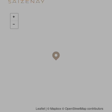
Saizenay
Leaflet
| ©
Mapbox
©
OpenStreetMap contributors