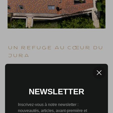
UN REFUGE AU CŒUR DU
JURA
À l’extérieur, le terrain de 3 913 m² prolonge l’esprit de
la propriété. Les arbres, le verger, les espaces
engazonnés et le ruisseau composent un décor vivant
qui évolue au rythme des saisons. La situation de
Saizenay permet de profiter pleinement de la douceur
de la campagne jurassienne tout en restant proche
d’Arbois, de Salins-les-Bains et des grands sites