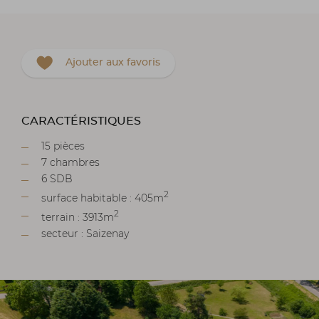
Ajouter aux favoris
CARACTÉRISTIQUES
15 pièces
7 chambres
6 SDB
2
surface habitable : 405m
2
terrain : 3913m
secteur : Saizenay