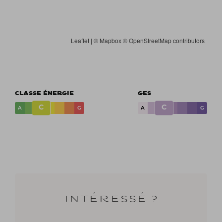
Leaflet
| ©
Mapbox
©
OpenStreetMap contributors
CLASSE ÉNERGIE
GES
C
C
A
G
A
G
Intéressé ?