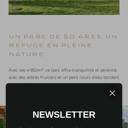
UN PARC DE 50 ARES, UN
REFUGE EN PLEINE
NATURE
Avec ses 4 950m², ce parc offre tranquillité et sérénité,
avec des arbres fruitiers et un petit cours d’eau bordant
la propriété.