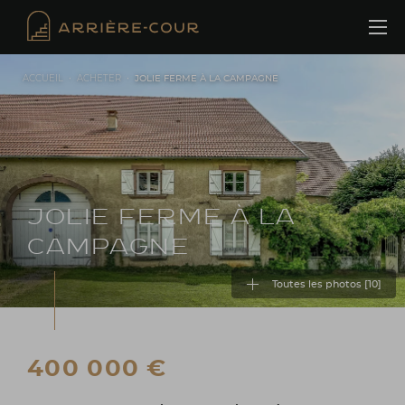
Cookies management panel
ACCUEIL
•
ACHETER
•
JOLIE FERME À LA CAMPAGNE
JOLIE FERME À LA
CAMPAGNE
Toutes les photos [
10
]
400 000 €