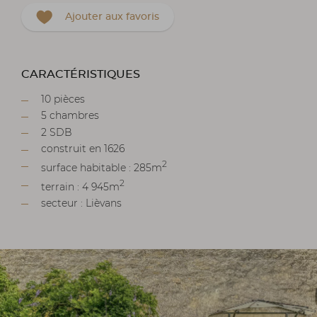
Ajouter aux favoris
CARACTÉRISTIQUES
10 pièces
5 chambres
2 SDB
construit en 1626
2
surface habitable : 285m
2
terrain : 4 945m
secteur : Lièvans