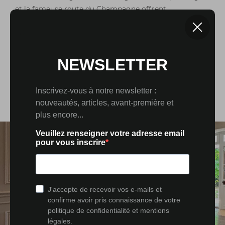
et la fameuse route du Champagne offrent
d’innombrables loisirs. Paris et Dijon sont accessible en
deux heures, Reims en 1h15. Cette
propriété de
caractère avec parc à Lusigny-sur-Barse
unit ainsi la
proximité des commodités quotidiennes et services
urbains, l’appel de la nature et la richesse d’un
patrimoine régional réputé.