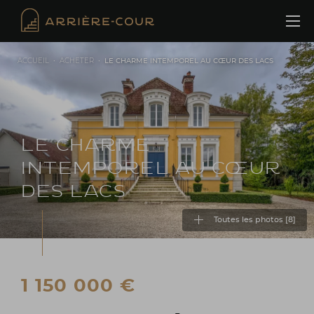
Cookies management panel
ACCUEIL
•
ACHETER
•
LE CHARME INTEMPOREL AU CŒUR DES LACS
LE CHARME
INTEMPOREL AU CŒUR
DES LACS
Toutes les photos [
8
]
1 150 000 €