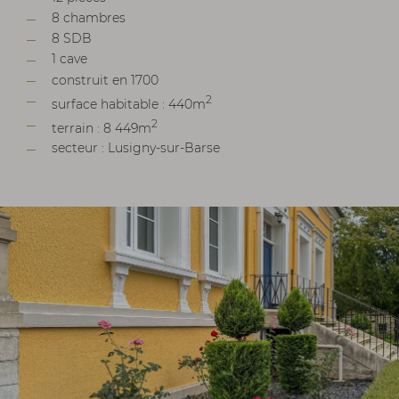
8 chambres
8 SDB
1 cave
construit en 1700
2
surface habitable : 440m
2
terrain : 8 449m
secteur : Lusigny-sur-Barse