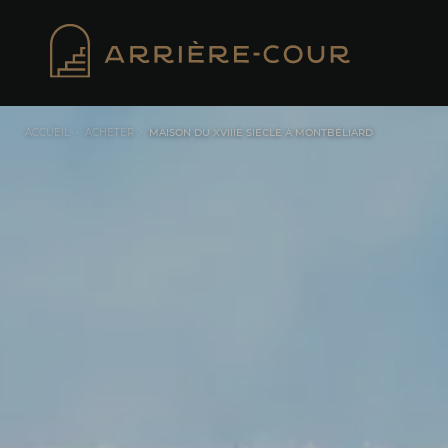
Cookies management panel
ACCUEIL
•
ACHETER
•
MAISON DU XVIIIE SIÈCLE À MONTBÉLIARD