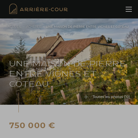
Cookies management panel
ACCUEIL
•
ACHETER
•
UNE MAISON DE PIERRE ENTRE VIGNES ET COTEAU
UNE MAISON DE PIERRE
ENTRE VIGNES ET
COTEAU
Toutes les photos [
10
]
750 000 €