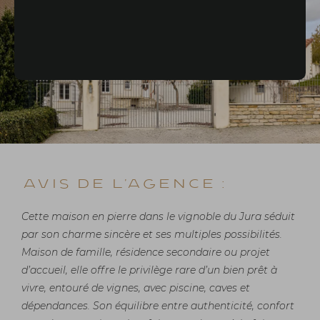
Avis de l'agence :
Cette maison en pierre dans le vignoble du Jura séduit
par son charme sincère et ses multiples possibilités.
Maison de famille, résidence secondaire ou projet
d’accueil, elle offre le privilège rare d’un bien prêt à
vivre, entouré de vignes, avec piscine, caves et
dépendances. Son équilibre entre authenticité, confort