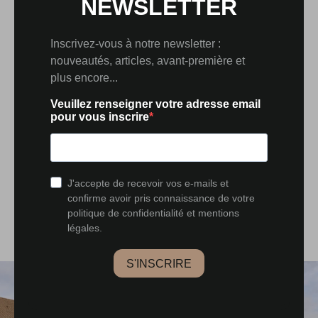
Le Louverot fait partie de ces villages viticoles du
Revermont où la vie s’écoule au rythme des saisons. Les
coteaux environnants mènent vers les appellations de
Château-Chalon, Baume-les-Messieurs ou Voiteur,
hauts lieux du vin jaune et des paysages de pierre. À
quelques minutes, Lons-le-Saunier offre ses
commerces, ses marchés et ses thermes.
La gare TGV de Dole et l’autoroute de Sellières
assurent une excellente accessibilité. Ce territoire,
mêlant patrimoine rural et nature préservée, séduit les
familles, les œnophiles et les amateurs d’authenticité.