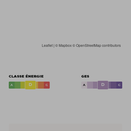
Leaflet
| ©
Mapbox
©
OpenStreetMap contributors
CLASSE ÉNERGIE
GES
D
D
A
G
A
G