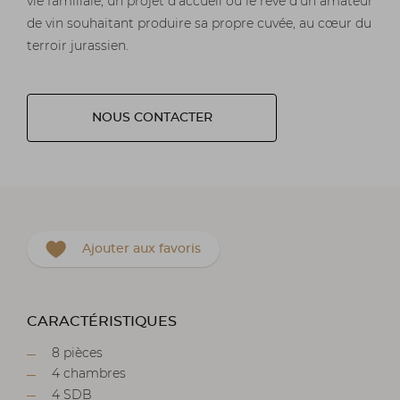
vie familiale, un projet d’accueil ou le rêve d’un amateur
de vin souhaitant produire sa propre cuvée, au cœur du
terroir jurassien.
NOUS CONTACTER
Ajouter aux favoris
CARACTÉRISTIQUES
8 pièces
4 chambres
4 SDB