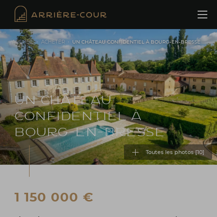
Cookies management panel
ACCUEIL
•
ACHETER
•
UN CHÂTEAU CONFIDENTIEL À BOURG-EN-BRESSE
UN CHÂTEAU
CONFIDENTIEL À
BOURG-EN-BRESSE
Toutes les photos [
10
]
1 150 000 €