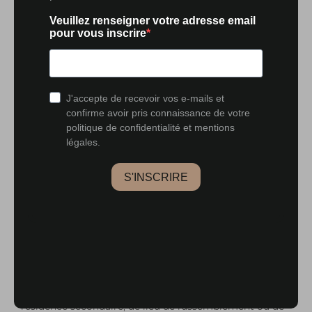
organisation pensée pour un usage quotidien. L’étage
accueille six chambres, utilisées pour une vie familiale
ou pour recevoir sur plusieurs jours, avec trois salles
d’eau déjà en place. Une bibliothèque intégrée
accompagne les temps plus calmes, tandis que les
distributions permettent de préserver l’intimité de
chacun lors des séjours prolongés. La cuisine, ouverte
et équipée, s’appuie sur une arrière-cuisine et une
buanderie située au rez-de-chaussée. Deux
appartements indépendants, de 50 m² et 40 m²,
permettent d’accueillir des proches ou d’envisager une
occupation distincte, selon les périodes de l’année. Le
terrain de plus de 20 000 m², entièrement clôturé,
intègre également des garages fermés et de
nombreuses places extérieures, facilitant l’accueil. Les
travaux identifiés s’inscrivent dans une logique
d’évolution progressive, adaptée à un projet de
résidence secondaire, de lieu de rassemblement ou de