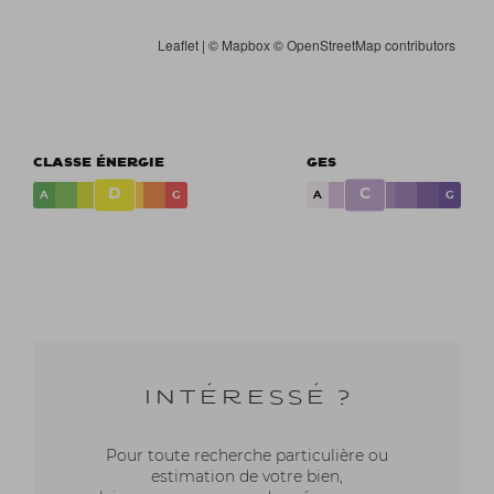
Leaflet
| ©
Mapbox
©
OpenStreetMap contributors
CLASSE ÉNERGIE
GES
D
C
A
G
A
G
Intéressé ?
Pour toute recherche particulière ou
estimation de votre bien,