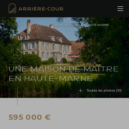
Cookies management panel
ACCUEIL
•
ACHETER
•
UNE MAISON DE MAÎTRE EN HAUTE-MARNE
UNE MAISON DE MAÎTRE
EN HAUTE-MARNE
Toutes les photos [
10
]
595 000 €