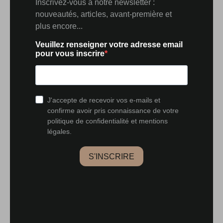
UNE TRADITION
D’ACCUEIL À
POURSUIVRE
La Perle d’Anrosey possède cette qualité singulière qui
permet à chacun de s’y projeter librement. Les futurs
propriétaires pourront choisir de poursuivre l’activité
de chambres d’hôtes, déjà bien établie, et prolonger
cette tradition d’accueil qui fait aujourd’hui partie de
l’identité du domaine. Ils pourront tout aussi
naturellement y imaginer une vaste maison de famille,
un lieu de retraites ou une résidence dédiée aux
retrouvailles et aux grandes tablées. À proximité du
Parc national de Forêts, des sentiers de randonnée, des
villages de caractère et des paysages préservés du sud
de la Haute-Marne, la propriété s’inscrit dans un
territoire où le patrimoine naturel dialogue avec