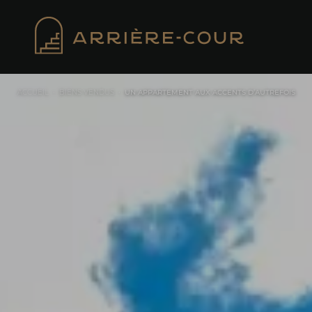
Cookies management panel
ACCUEIL
•
BIENS VENDUS
•
UN APPARTEMENT AUX ACCENTS D’AUTREFOIS