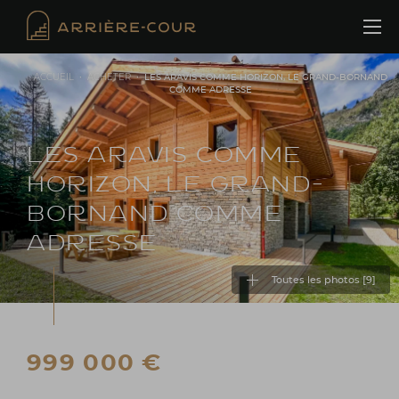
Cookies management panel
ACCUEIL
•
ACHETER
•
LES ARAVIS COMME HORIZON, LE GRAND-BORNAND
COMME ADRESSE
LES ARAVIS COMME
HORIZON, LE GRAND-
BORNAND COMME
ADRESSE
Toutes les photos [
9
]
999 000 €