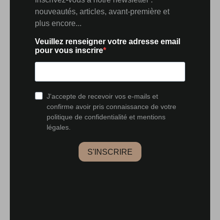
quatre chalets s’inscrivent dans une démarche
patrimoniale particulièrement attractive. Considéré
comme un immeuble neuf au sens de la législation
fiscale, chaque chalet permet, sous réserve d’une
exploitation en location avec prestations para-
hôtelières, de récupérer la TVA de 20 % sur le prix total
d’acquisition. Les droits d’enregistrement bénéficient
également d’un taux réduit.
Le classement Meublé de
Tourisme 4 étoiles, délivré par le Syndicat
Intercommunal du Massif des Aravis (SIMA), garantit
un niveau élevé de confort et d’équipements. Il renforce
l’attractivité locative du bien tout en permettant de
bénéficier d’un abattement fiscal de 71 % sous le
régime du micro-BIC. Dans une destination recherchée
en toute saison, appelée à renforcer son rayonnement
avec les Jeux Olympiques et Paralympiques d’hiver des
Alpes Françaises 2030, ces chalets réunissent les
conditions d’un investissement pérenne. Avec un