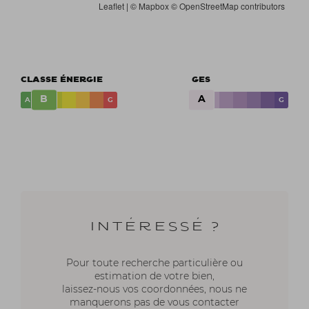
Leaflet
| ©
Mapbox
©
OpenStreetMap contributors
CLASSE ÉNERGIE
GES
B
A
A
G
A
G
Intéressé ?
Pour toute recherche particulière ou
estimation de votre bien,
laissez-nous vos coordonnées, nous ne
manquerons pas de vous contacter