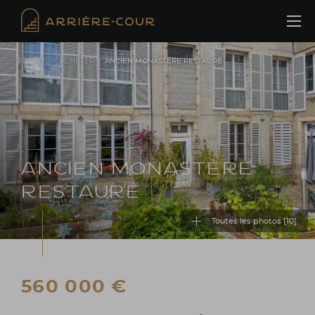
Cookies management panel
ACCUEIL
•
ACHETER
•
ANCIEN MONASTÈRE RESTAURÉ
ANCIEN MONASTÈRE
RESTAURÉ
Toutes les photos [
10
]
560 000 €