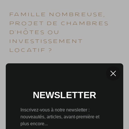
Famille nombreuse,
projet de chambres
d’hôtes ou
investissement
locatif ?
Le centre historique de cette charmante petite
bourgade de Châtillon-sur-Seine ne ravit pas que les
touristes ! Y habiter est également un pur bonheur, de
plus, toutes les commodités sont accessibles à pied.
ème
Cet ancien monastère se trouve proche du 11
Parc
national français, idéal pour les amateurs de nature.
ère
Sans oublier la pêche sur la Seine bien entendu, en 1
catégorie à cet endroit !