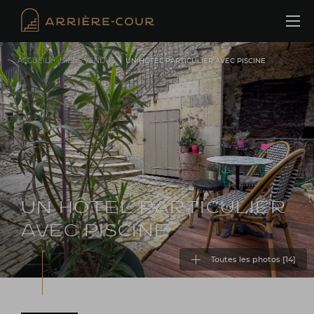
Cookies management panel
ACCUEIL
•
BIENS VENDUS
•
UN HÔTEL PARTICULIER AVEC PISCINE
UN HÔTEL PARTICULIER
AVEC PISCINE
Toutes les photos [
14
]