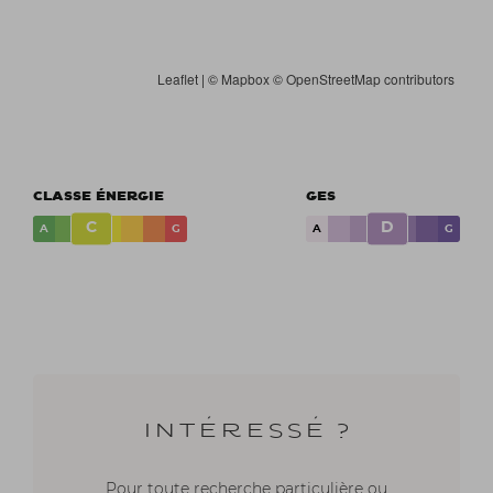
Leaflet
| ©
Mapbox
©
OpenStreetMap contributors
CLASSE ÉNERGIE
GES
C
D
A
G
A
G
Intéressé ?
Pour toute recherche particulière ou