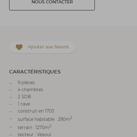
NOUS CONTACTER
Ajouter aux favoris
CARACTÉRISTIQUES
9 pièces
4 chambres
2 SDB
1 cave
construit en 1703
2
surface habitable : 290m
2
terrain : 1270m
secteur : Vesoul